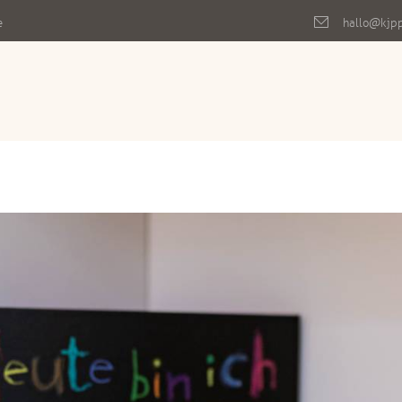
e
hallo@kjp