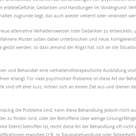
n erlebte Gefühle, Gedanken und Handlungen im Vordergrund. Verh
halten zugrunde liegt, das auch wieder verlernt oder verändert we
neue alternative Verhaltensweisen oder Gedanken zu entwickeln, u
efahrene Muster sollen dabei unterbrochen und neue, korrigieren
a geübt werden, so dass jemand der Angst hat, sich an die Situati
nnen und Behandler eine verhaltenstherapeutische Ausbildung und 
ren erlangt. Für viele psychischen Probleme ist diese Art der Beh
 sind oft eher kurz, richten sich an einem Ziel aus und dienen de
äckig die Probleme sind, kann diese Behandlung jedoch nicht au
lter zu finden sind, oder der Betroffene über wenige Lösungsfähig
anke Eltern) betroffen ist, reicht diese Art der Behandlung oft nich
fikationen erworben (z.B.: in Traumabehandlung oder Teilearbeit).