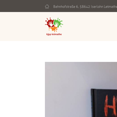
Bahnhofstraße 6, 58642 Iserlohn Letmath