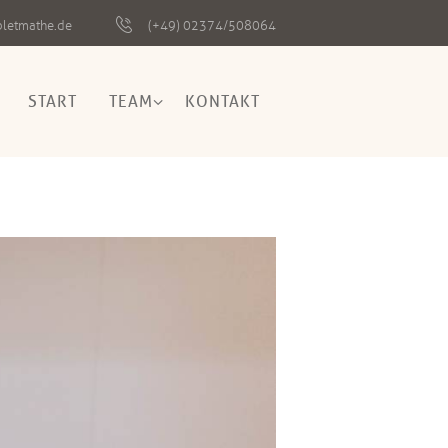
pletmathe.de
(+49) 02374/508064
START
TEAM
KONTAKT