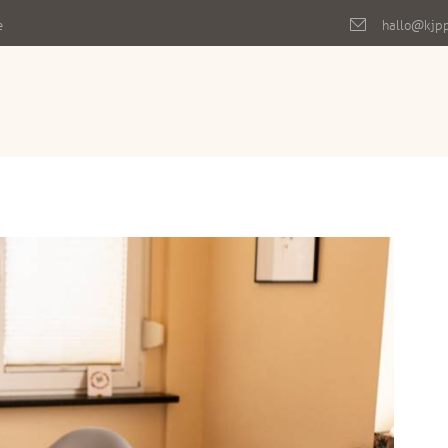
e
hallo@kjp