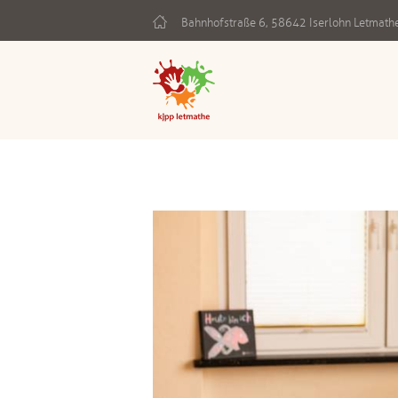
Bahnhofstraße 6, 58642 Iserlohn Letmath