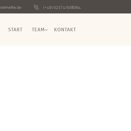
pletmathe.de
(+49) 02374/508064
START
TEAM
KONTAKT